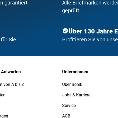
n garantiert
Alle Briefmarken werden
geprüft.
Über 130 Jahre 
ür Sie.
Profitieren Sie von uns
 Antworten
Unternehmen
n von A bis Z
Über Borek
ten
Jobs & Karriere
Service
ngen
AGB