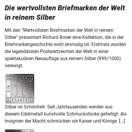
Die wertvollsten Briefmarken der Welt
Silberbriefmarken
in reinem Silber
Bedeutung
Mit den "Wertvollsten Briefmarken der Welt in reinem
Silber" präsentiert Richard Borek eine Kollektion, die in der
Historie
Briefmarkengeschichte wohl einmalig ist. Erstmals wurden
die legendärsten Postwertzeichen der Welt in einer
Gewinnung
spektakulären Neuauﬂage aus reinem Silber (999/1000)
verewigt.
Wertanlage
Kollektion
Prägekunst
Silber ist Schönheit. Seit Jahrtausenden werden aus
diesem Edelmetall kunstvolle Schmuckstücke gefertigt. Als
Insignien der Macht schmücken sie Kaiser und Könige. [...]