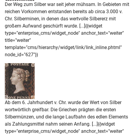
Der Weg zum Silber war seit jeher mühsam. In Gebieten mit
reichen Vorkommen entstanden bereits ab circa 3.000 v.
Chr. Silberminen, in denen das wertvolle Silbererz mit
großem Aufwand geschürft wurde. [...]{{widget
type="enterprise_cms/widget_node" anchor_text="weiter"
title="weiter"
template="cms/hierarchy/widget/link/link_inline.phtml"
node_id="627"}}
Ab dem 6. Jahrhundert v. Chr. wurde der Wert von Silber
wortwörtlich greifbar. Die Griechen prägten die ersten
Silbermünzen, und die lange Laufbahn des edlen Elements
als Zahlungsmittel nahm seinen Anfang. [...]{{widget
type="enterprise_cms/widget_node" anchor_text="weiter"