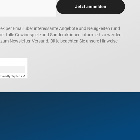
Jetzt anmelden
rek per Email über interessante Angebote und Neuigkeiten rund
 tolle Gewinnspiele und Sonderaktionen informiert zu werden.
h zum Newsletter-Versand. Bitte beachten Sie unsere Hinweise
Friendly
Captcha ⇗