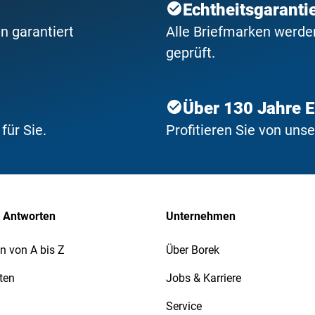
Echtheitsgaranti
n garantiert
Alle Briefmarken werden
geprüft.
Über 130 Jahre 
ür Sie.
Profitieren Sie von uns
 Antworten
Unternehmen
n von A bis Z
Über Borek
ten
Jobs & Karriere
Service