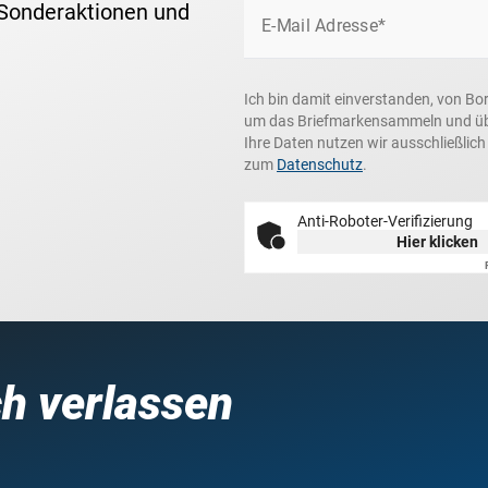
 Sonderaktionen und
E-Mail Adresse*
Ich bin damit einverstanden, von Bo
um das Briefmarkensammeln und über
Ihre Daten nutzen wir ausschließlic
zum
Datenschutz
.
Anti-Roboter-Verifizierung
Hier klicken
ch verlassen