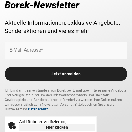
Borek-Newsletter
Aktuelle Informationen, exklusive Angebote,
Sonderaktionen und vieles mehr!
E-Mail Adresse*
Jetzt anmelden
Ich bin damit einverstanden, von Borek per Email über interessante Angebote
und Neuigkeiten rund um das Briefmarkensammeln und über tolle
Gewinnspiele und Sonderaktionen informiert zu werden. Ihre Daten nutzen
wir ausschließlich zum Newsletter-Versand. Bitte beachten Sie unsere
Hinweise zum
Datenschutz
.
Anti-Roboter-Verifizierung
Hier klicken