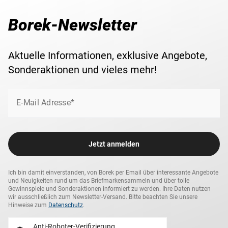
Borek-Newsletter
Aktuelle Informationen, exklusive Angebote,
Sonderaktionen und vieles mehr!
E-Mail Adresse*
Jetzt anmelden
Ich bin damit einverstanden, von Borek per Email über interessante Angebote
und Neuigkeiten rund um das Briefmarkensammeln und über tolle
Gewinnspiele und Sonderaktionen informiert zu werden. Ihre Daten nutzen
wir ausschließlich zum Newsletter-Versand. Bitte beachten Sie unsere
Hinweise zum
Datenschutz
.
Anti-Roboter-Verifizierung