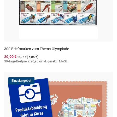
300 Briefmarken zum Thema Olympiade
20,90 €
25,95 €
(-5,05 €)
30-Tage-Bestpreis: 20,90 €
inkl. gesetzl. MwSt.
Einzelangebot