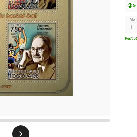
5
Men
Verfüg