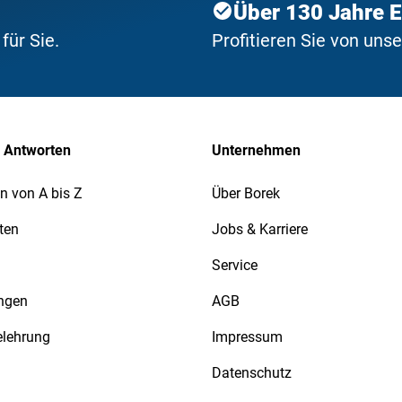
Über 130 Jahre 
ür Sie.
Profitieren Sie von uns
 Antworten
Unternehmen
n von A bis Z
Über Borek
ten
Jobs & Karriere
Service
ngen
AGB
elehrung
Impressum
Datenschutz