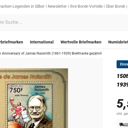
marken-Legenden in Silber
Newsletter
Ihre Borek-Vorteile
Über Borek
rbriefmarken
International
Wertvolle Briefmarken
Numisbrie
h Anniversary of James Naismith (1861-1939) Briefmarke gezähnt
Einz
150t
1939
5,
inkl. g
zz