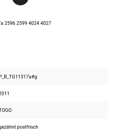
17a 2596 2599 4024 4027
P_B_TG11317a#g
2011
TOGO
gezähnt postfrisch