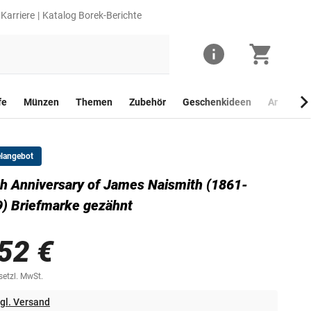
Karriere
Katalog Borek-Berichte
fe
Münzen
Themen
Zubehör
Geschenkideen
Anlagego
elangebot
h Anniversary of James Naismith (1861-
) Briefmarke gezähnt
52 €
esetzl. MwSt.
gl. Versand