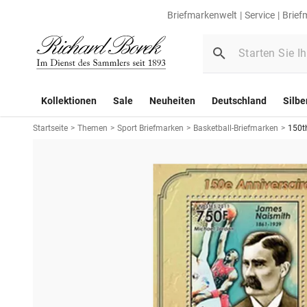
Briefmarkenwelt
Service
Brief
Kollektionen
Sale
Neuheiten
Deutschland
Silbe
Startseite
>
Themen
>
Sport Briefmarken
>
Basketball-Briefmarken
>
150t