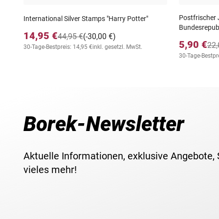
Postfrischer
International Silver Stamps "Harry Potter"
Bundesrepubl
14,95 €
44,95 €
(-30,00 €)
5,90 €
22,
30-Tage-Bestpreis: 14,95 €
inkl. gesetzl. MwSt.
30-Tage-Bestpre
Borek-Newsletter
Aktuelle Informationen, exklusive Angebote,
vieles mehr!