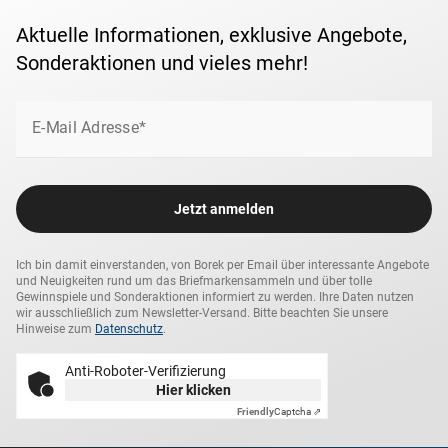
Aktuelle Informationen, exklusive Angebote,
Sonderaktionen und vieles mehr!
E-Mail Adresse*
Jetzt anmelden
Ich bin damit einverstanden, von Borek per Email über interessante Angebote
und Neuigkeiten rund um das Briefmarkensammeln und über tolle
Gewinnspiele und Sonderaktionen informiert zu werden. Ihre Daten nutzen
wir ausschließlich zum Newsletter-Versand. Bitte beachten Sie unsere
Hinweise zum
Datenschutz
.
Anti-Roboter-Verifizierung
Hier klicken
Friendly
Captcha ⇗