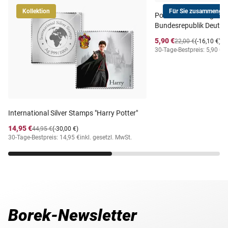
Kollektion
Für Sie zusammengest
Postfrischer Jahrgang
Bundesrepublik Deutsc
5,90 €
22,00 €
(-16,10 €)
30-Tage-Bestpreis: 5,90 €
i
International Silver Stamps "Harry Potter"
14,95 €
44,95 €
(-30,00 €)
30-Tage-Bestpreis: 14,95 €
inkl. gesetzl. MwSt.
Borek-Newsletter