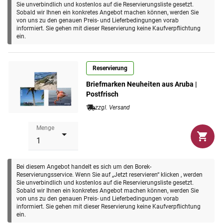
Sie unverbindlich und kostenlos auf die Reservierungsliste gesetzt.
Nutzen Sie jetzt Ihre Chance und sichern Sie sich alle
Sobald wir Ihnen ein konkretes Angebot machen können, werden Sie
kommenden Briefmarken Neuheiten aus Aruba.
Sie haben
von uns zu den genauen Preis- und Lieferbedingungen vorab
informiert. Sie gehen mit dieser Reservierung keine Kaufverpflichtung
die Wahl
: "Postfrisch", "Gestempelt" oder als
ein.
"Ersttagsbrief"!
Der
monatliche Durchschnittspreis
des Neuheiten-Services
Reservierung
für Aruba beträgt ca.
3.50 €.
Briefmarken Neuheiten aus Aruba |
Postfrisch
zzgl. Versand
Menge
Bei diesem Angebot handelt es sich um den Borek-
Reservierungsservice. Wenn Sie auf „Jetzt reservieren“ klicken , werden
Sie unverbindlich und kostenlos auf die Reservierungsliste gesetzt.
Sobald wir Ihnen ein konkretes Angebot machen können, werden Sie
von uns zu den genauen Preis- und Lieferbedingungen vorab
informiert. Sie gehen mit dieser Reservierung keine Kaufverpflichtung
ein.