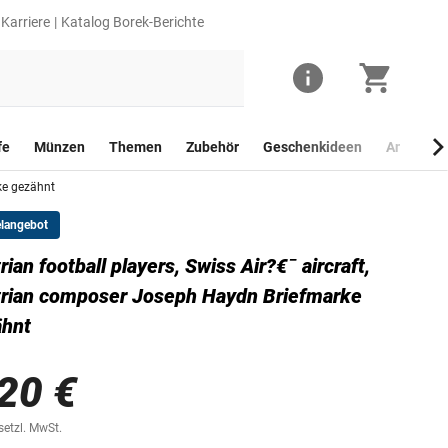
Karriere
Katalog Borek-Berichte
fe
Münzen
Themen
Zubehör
Geschenkideen
Anlagego
ke gezähnt
elangebot
rian football players, Swiss Air?€¯ aircraft,
rian composer Joseph Haydn Briefmarke
ähnt
20 €
esetzl. MwSt.