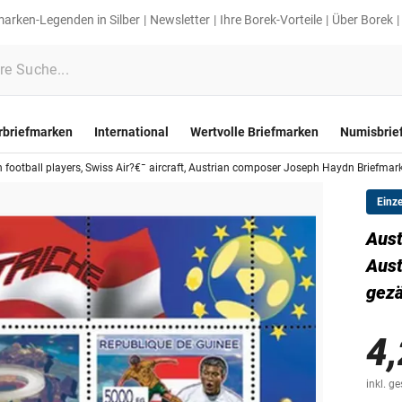
marken-Legenden in Silber
Newsletter
Ihre Borek-Vorteile
Über Borek
rbriefmarken
International
Wertvolle Briefmarken
Numisbrie
n football players, Swiss Air?€¯ aircraft, Austrian composer Joseph Haydn Briefmar
Einz
Aust
Aust
gez
4,
inkl. g