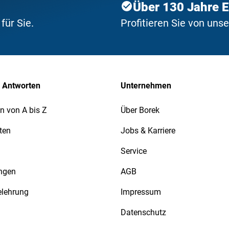
Über 130 Jahre 
ür Sie.
Profitieren Sie von uns
 Antworten
Unternehmen
n von A bis Z
Über Borek
ten
Jobs & Karriere
Service
ngen
AGB
elehrung
Impressum
Datenschutz