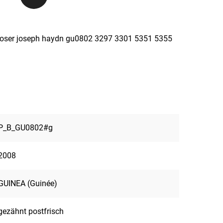
composer joseph haydn gu0802 3297 3301 5351 5355
P_B_GU0802#g
2008
GUINEA (Guinée)
gezähnt postfrisch