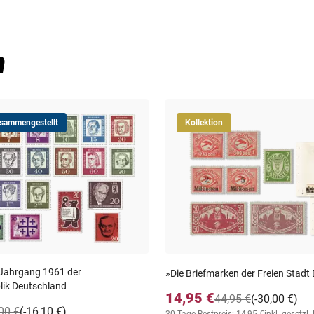
n
usammengestellt
Kollektion
 Jahrgang 1961 der
»Die Briefmarken der Freien Stadt
ik Deutschland
14,95 €
44,95 €
(-30,00 €)
00 €
(-16,10 €)