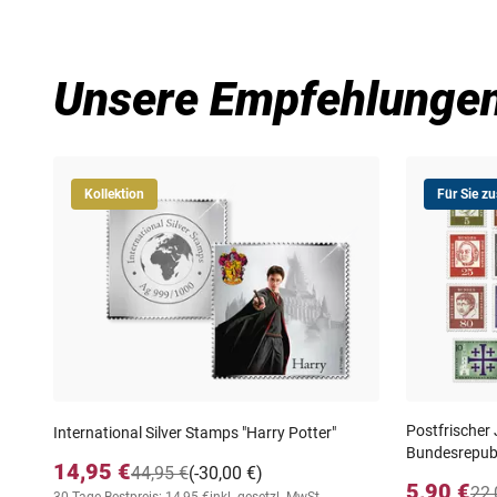
Unsere Empfehlunge
Kollektion
Für Sie z
Postfrischer
International Silver Stamps "Harry Potter"
Bundesrepubl
14,95 €
44,95 €
(-30,00 €)
5,90 €
22,