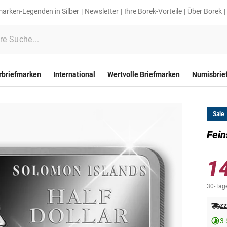
marken-Legenden in Silber
Newsletter
Ihre Borek-Vorteile
Über Borek
rbriefmarken
International
Wertvolle Briefmarken
Numisbrie
Sale
Fein
1
30-Tage
zz
3-