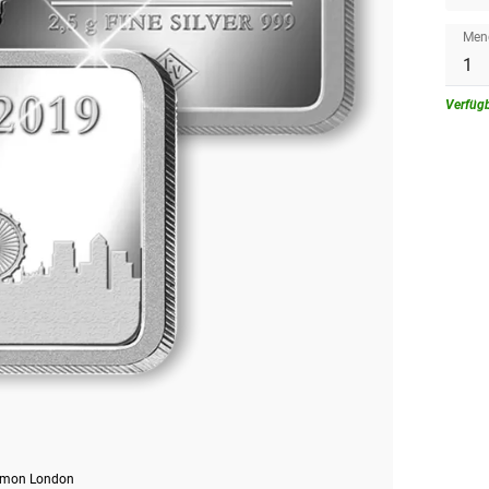
Men
Verfüg
omon London