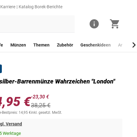
Karriere
Katalog Borek-Berichte
fe
Münzen
Themen
Zubehör
Geschenkideen
Anlagego
silber-Barrenmünze Wahrzeichen "London"
-23,30 €
4,95 €
38,25 €
-Bestpreis: 14,95 €
inkl. gesetzl. MwSt.
gl. Versand
5 Werktage