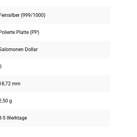
Feinsilber (999/1000)
Polierte Platte (PP)
Salomonen Dollar
0
18,72 mm
2,50 g
3-5 Werktage