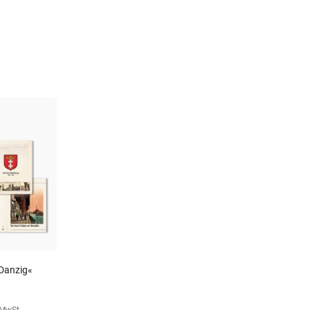
 Danzig«