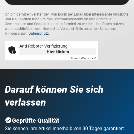
Ich bin damit einverstanden, von Borek per Email über interessante Angebote
und Neuigkeiten rund um das Briefmarkensammeln und über tolle
Gewinnspiele und Sonderaktionen informiert zu werden. Ihre Daten nutzen
wir ausschließlich zum Newsletter-Versand. Bitte beachten Sie unsere
Hinweise zum
Datenschutz
.
Anti-Roboter-Verifizierung
Hier klicken
Friendly
Captcha ⇗
Darauf können Sie sich
verlassen
Geprüfte Qualität
Sie können Ihre Artikel innerhalb von 30 Tagen garantiert