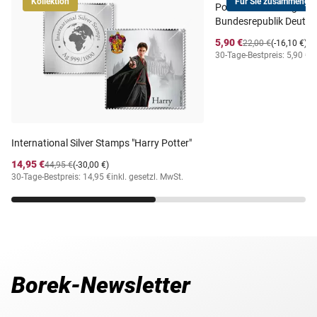
Kollektion
Für Sie zusammengest
Postfrischer Jahrgang
Bundesrepublik Deutsc
5,90 €
22,00 €
(-16,10 €)
30-Tage-Bestpreis: 5,90 €
i
International Silver Stamps "Harry Potter"
14,95 €
44,95 €
(-30,00 €)
30-Tage-Bestpreis: 14,95 €
inkl. gesetzl. MwSt.
Borek-Newsletter