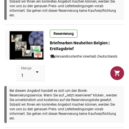
Sobald wir Ihnen ein konkretes Angebot machen können, werden Sie
dieser modernen Kunstform.
von uns zu den genauen Preis- und Lieferbedingungen vorab
informiert. Sie gehen mit dieser Reservierung keine Kaufverpflichtung
Nutzen Sie jetzt Ihre Chance und sichern Sie sich alle
ein.
kommenden Briefmarken Neuheiten aus Belgien.
Sie
haben die Wahl
: "Postfrisch", "Gestempelt" oder als
Reservierung
"Ersttagsbrief"!
Briefmarken Neuheiten Belgien |
Der
monatliche Durchschnittspreis
des Neuheiten-Services
Ersttagsbrief
für Belgien beträgt ca.
9,50 €.
Versandkostenfrei innerhalb Deutschlands
Menge
Bei diesem Angebot handelt es sich um den Borek-
Reservierungsservice. Wenn Sie auf „Jetzt reservieren“ klicken , werden
Sie unverbindlich und kostenlos auf die Reservierungsliste gesetzt.
Sobald wir Ihnen ein konkretes Angebot machen können, werden Sie
von uns zu den genauen Preis- und Lieferbedingungen vorab
informiert. Sie gehen mit dieser Reservierung keine Kaufverpflichtung
ein.