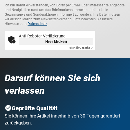
Ich bin damit einverstanden, von Borek per Email über interessante Angebote
und Neuigkeiten rund um das Briefmarkensammeln und über tolle
Gewinnspiele und Sonderaktionen informiert zu werden. Ihre Daten nutzen
wir ausschließlich zum Newsletter-Versand. Bitte beachten Sie unsere
Hinweise zum
Datenschutz
.
Anti-Roboter-Verifizierung
Hier klicken
Friendly
Captcha ⇗
Darauf können Sie sich
verlassen
Geprüfte Qualität
Sie können Ihre Artikel innerhalb von 30 Tagen garantiert
zurückgeben.