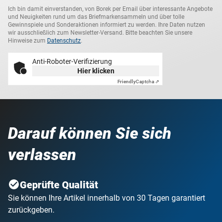
Ich bin damit einverstanden, von Borek per Email über interessante Angebote
und Neuigkeiten rund um das Briefmarkensammeln und über tolle
Gewinnspiele und Sonderaktionen informiert zu werden. Ihre Daten nutzen
wir ausschließlich zum Newsletter-Versand. Bitte beachten Sie unsere
Hinweise zum
Datenschutz
.
Anti-Roboter-Verifizierung
Hier klicken
Friendly
Captcha ⇗
Darauf können Sie sich
verlassen
Geprüfte Qualität
Sie können Ihre Artikel innerhalb von 30 Tagen garantiert
zurückgeben.