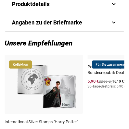
Produktdetails
Brazil 2014
Angaben zu der Briefmarke
Art.-Nr.
P_B_GU14118a#ug
Unsere Empfehlungen
Ausgabejahr
2014
Kollektion
Für Sie zusammengest
Postfrischer Jahrgang
Ausgabeland
GUINEA (Guinée)
Bundesrepublik Deutsc
5,90 €
22,00 €
(-16,10 €)
Prägequalität /
30-Tage-Bestpreis: 5,90 €
i
ungezähnt postfrisch
Erhaltung
Lieferzeit
5-6 Wochen
International Silver Stamps "Harry Potter"