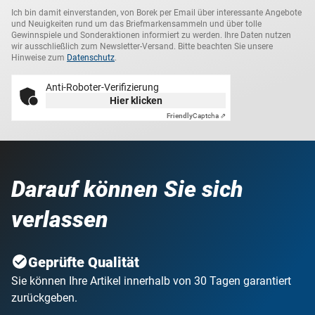
Ich bin damit einverstanden, von Borek per Email über interessante Angebote
und Neuigkeiten rund um das Briefmarkensammeln und über tolle
Gewinnspiele und Sonderaktionen informiert zu werden. Ihre Daten nutzen
wir ausschließlich zum Newsletter-Versand. Bitte beachten Sie unsere
Hinweise zum
Datenschutz
.
Anti-Roboter-Verifizierung
Hier klicken
Friendly
Captcha ⇗
Darauf können Sie sich
verlassen
Geprüfte Qualität
Sie können Ihre Artikel innerhalb von 30 Tagen garantiert
zurückgeben.