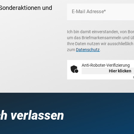
 Sonderaktionen und
E-Mail Adresse*
Ich bin damit einverstanden, von Bo
um das Briefmarkensammeln und über
Ihre Daten nutzen wir ausschließlic
zum
Datenschutz
.
Anti-Roboter-Verifizierung
Hier klicken
ch verlassen