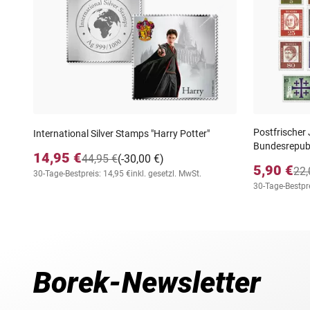
Postfrischer
International Silver Stamps "Harry Potter"
Bundesrepubl
14,95 €
44,95 €
(-30,00 €)
5,90 €
22,
30-Tage-Bestpreis: 14,95 €
inkl. gesetzl. MwSt.
30-Tage-Bestpre
Borek-Newsletter