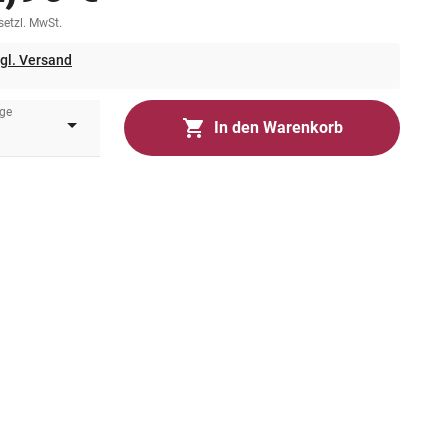
esetzl. MwSt.
gl. Versand
ge
In den Warenkorb