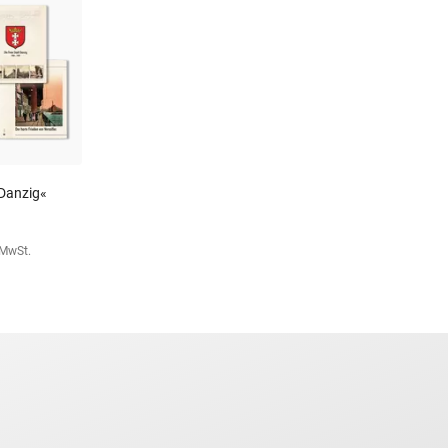
 Danzig«
. MwSt.