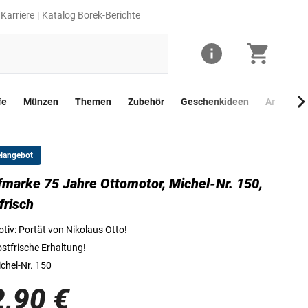
Karriere
Katalog Borek-Berichte
fe
Münzen
Themen
Zubehör
Geschenkideen
Anlagego
elangebot
fmarke 75 Jahre Ottomotor, Michel-Nr. 150,
Briefmarke 75 Jahre Ottomotor
frisch
tiv: Portät von Nikolaus Otto!
stfrische Erhaltung!
chel-Nr. 150
2,90 €