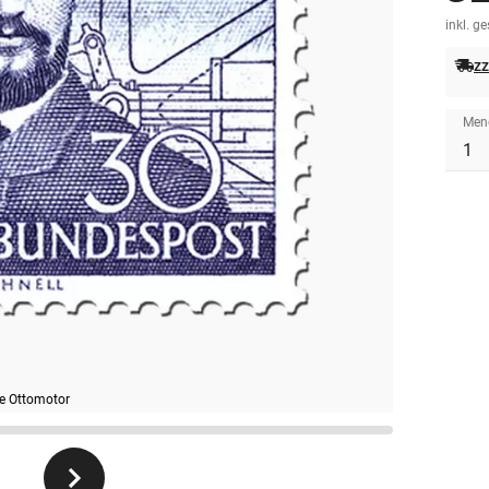
inkl. g
zz
Men
re Ottomotor