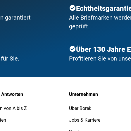
Echtheitsgaranti
n garantiert
Alle Briefmarken werden
geprüft.
Über 130 Jahre 
ür Sie.
Profitieren Sie von uns
 Antworten
Unternehmen
n von A bis Z
Über Borek
ten
Jobs & Karriere