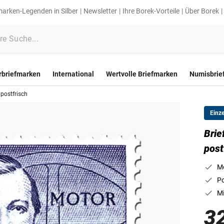
marken-Legenden in Silber
Newsletter
Ihre Borek-Vorteile
Über Borek
rbriefmarken
International
Wertvolle Briefmarken
Numisbrie
 postfrisch
Einz
Brie
post
Mo
Po
Mi
3