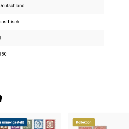
Deutschland
postfrisch
1
150
n
usammengestellt
Kollektion