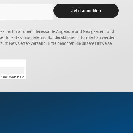
Jetzt anmelden
rek per Email über interessante Angebote und Neuigkeiten rund
 tolle Gewinnspiele und Sonderaktionen informiert zu werden.
h zum Newsletter-Versand. Bitte beachten Sie unsere Hinweise
Friendly
Captcha ⇗