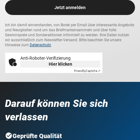
Jetzt anmelden
Ich bin damit einverstanden, von Borek per Email über interessante Angebote
und Neuigkeiten rund um das Briefmarkensammeln und über tolle
Gewinnspiele und Sonderaktionen informiert zu werden. Ihre Daten nutzen
wir ausschließlich zum Newsletter-Versand. Bitte beachten Sie unsere
Hinweise zum
Datenschutz
.
Anti-Roboter-Verifizierung
Hier klicken
Friendly
Captcha ⇗
Darauf können Sie sich
verlassen
Geprüfte Qualität