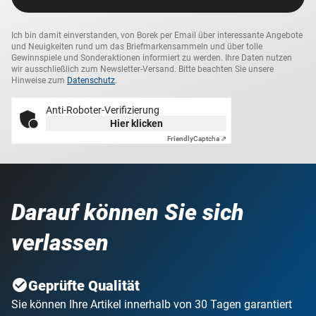
Ich bin damit einverstanden, von Borek per Email über interessante Angebote
und Neuigkeiten rund um das Briefmarkensammeln und über tolle
Gewinnspiele und Sonderaktionen informiert zu werden. Ihre Daten nutzen
wir ausschließlich zum Newsletter-Versand. Bitte beachten Sie unsere
Hinweise zum
Datenschutz
.
Anti-Roboter-Verifizierung
Hier klicken
Friendly
Captcha ⇗
Darauf können Sie sich
verlassen
Geprüfte Qualität
Sie können Ihre Artikel innerhalb von 30 Tagen garantiert