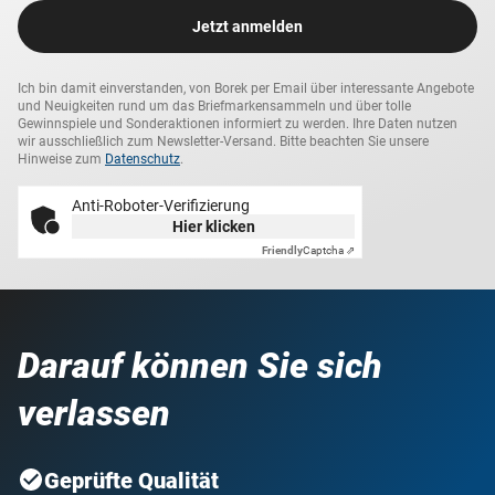
Jetzt anmelden
Ich bin damit einverstanden, von Borek per Email über interessante Angebote
und Neuigkeiten rund um das Briefmarkensammeln und über tolle
Gewinnspiele und Sonderaktionen informiert zu werden. Ihre Daten nutzen
wir ausschließlich zum Newsletter-Versand. Bitte beachten Sie unsere
Hinweise zum
Datenschutz
.
Anti-Roboter-Verifizierung
Hier klicken
Friendly
Captcha ⇗
Darauf können Sie sich
verlassen
Geprüfte Qualität