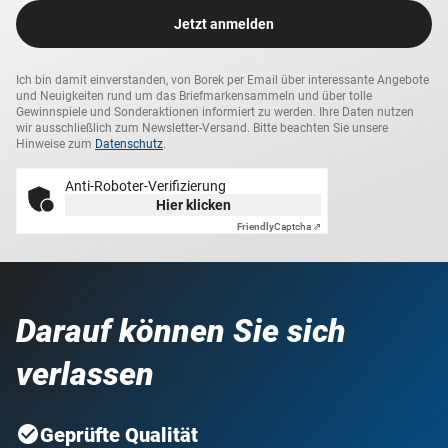
Jetzt anmelden
Ich bin damit einverstanden, von Borek per Email über interessante Angebote
und Neuigkeiten rund um das Briefmarkensammeln und über tolle
Gewinnspiele und Sonderaktionen informiert zu werden. Ihre Daten nutzen
wir ausschließlich zum Newsletter-Versand. Bitte beachten Sie unsere
Hinweise zum
Datenschutz
.
Anti-Roboter-Verifizierung
Hier klicken
Friendly
Captcha ⇗
Darauf können Sie sich
verlassen
Geprüfte Qualität