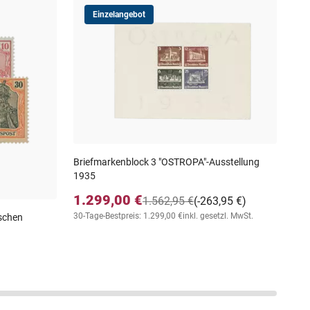
Einzelangebot
Bri
Med
1.
inkl
Briefmarkenblock 3 "OSTROPA"-Ausstellung
1935
1.299,00 €
1.562,95 €
(-263,95 €)
30-Tage-Bestpreis: 1.299,00 €
inkl. gesetzl. MwSt.
schen