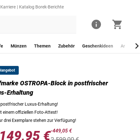
Karriere
Katalog Borek-Berichte
fe
Münzen
Themen
Zubehör
Geschenkideen
Anlagego
elangebot
fmarke OSTROPA-Block in postfrischer
Die Briefmarke OSTROPA-Block in postfrischer Luxus-Erhalt
s-Erhaltung
 postfrischer Luxus-Erhaltung!
t einem offiziellen Foto-Attest!
r drei Exemplare stehen zur Verfügung!
-449,05 €
.149,95 €
2.599,00 €