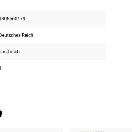
1305560179
Deutsches Reich
postfrisch
1
n