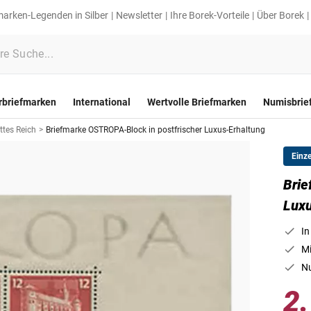
marken-Legenden in Silber
Newsletter
Ihre Borek-Vorteile
Über Borek
rbriefmarken
International
Wertvolle Briefmarken
Numisbrie
ttes Reich
>
Briefmarke OSTROPA-Block in postfrischer Luxus-Erhaltung
Einz
Brie
Luxu
In
Mi
Nu
2