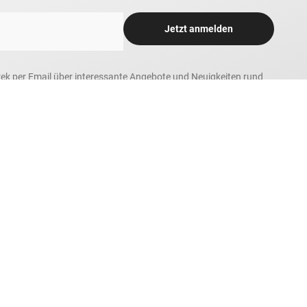
Jetzt anmelden
rek per Email über interessante Angebote und Neuigkeiten rund
 tolle Gewinnspiele und Sonderaktionen informiert zu werden.
h zum Newsletter-Versand. Bitte beachten Sie unsere Hinweise
Friendly
Captcha ⇗