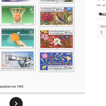
inkl. g
zz
Men
gssatzes von 1985
7