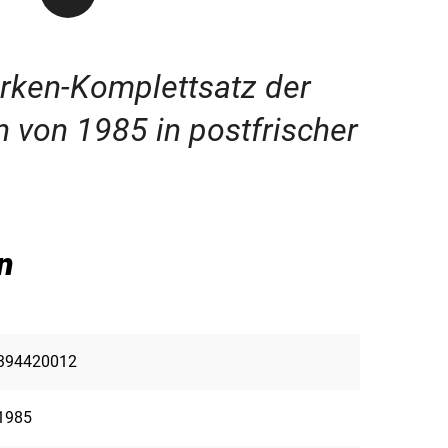
arken-Komplettsatz der
 von 1985 in postfrischer
n
394420012
1985