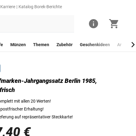
Karriere
Katalog Borek-Berichte
fe
Münzen
Themen
Zubehör
Geschenkideen
Anlagego
fmarken-Jahrgangssatz Berlin 1985,
Briefmarken des Jahrgangssatzes von 1985
frisch
mplett mit allen 20 Werten!
 postfrischer Erhaltung!
eferung auf repräsentativer Steckkarte!
7,40 €