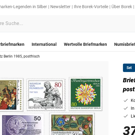
marken-Legenden in Silber
Newsletter
Ihre Borek-Vorteile
Über Borek
rbriefmarken
International
Wertvolle Briefmarken
Numisbrie
 Berlin 1985, postfrisch
Set
Brie
post
Ko
In
Li
3