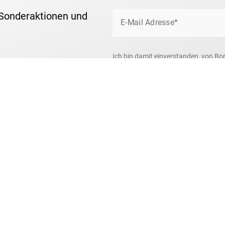
 Sonderaktionen und
E-Mail Adresse*
Ich bin damit einverstanden, von Bo
um das Briefmarkensammeln und über
Ihre Daten nutzen wir ausschließlic
zum
Datenschutz
.
Anti-Roboter-Verifizierung
Hier klicken
ch verlassen