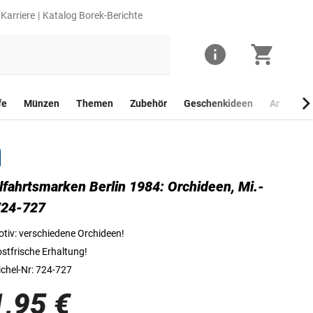
Karriere
Katalog Borek-Berichte
fe
Münzen
Themen
Zubehör
Geschenkideen
Anlagego
fahrtsmarken Berlin 1984: Orchideen, Mi.-
Wohlfahrtsmarke Berlin 1984: Orchideen
724-727
tiv: verschiedene Orchideen!
stfrische Erhaltung!
chel-Nr: 724-727
1,95 €