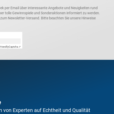
rek per Email über interessante Angebote und Neuigkeiten rund
 tolle Gewinnspiele und Sonderaktionen informiert zu werden.
h zum Newsletter-Versand. Bitte beachten Sie unsere Hinweise
Friendly
Captcha ⇗
e
 von Experten auf Echtheit und Qualität