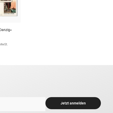
 Danzig«
. MwSt.
Jetzt anmelden