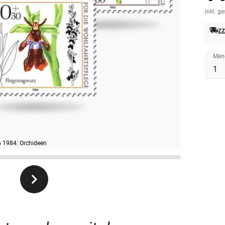
inkl. g
zz
Men
n 1984: Orchideen