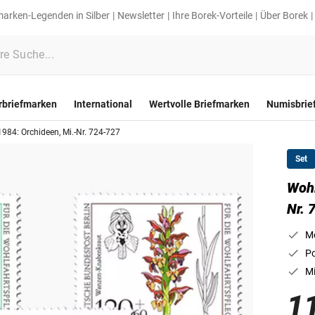
marken-Legenden in Silber
Newsletter
Ihre Borek-Vorteile
Über Borek
rbriefmarken
International
Wertvolle Briefmarken
Numisbrie
984: Orchideen, Mi.-Nr. 724-727
Set
Wohl
Nr. 
Mo
Po
Mi
1