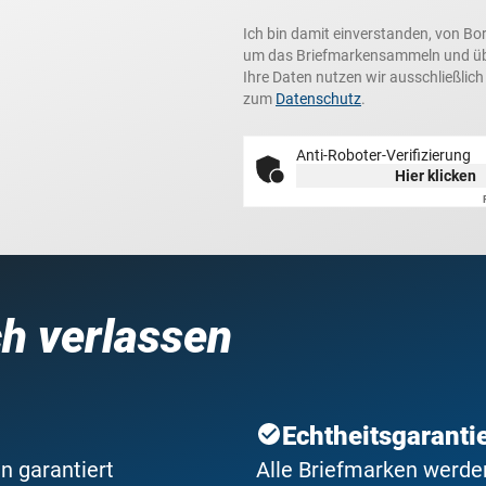
Ich bin damit einverstanden, von Bo
um das Briefmarkensammeln und über
Ihre Daten nutzen wir ausschließlic
zum
Datenschutz
.
Anti-Roboter-Verifizierung
Hier klicken
ch verlassen
Echtheitsgaranti
n garantiert
Alle Briefmarken werden