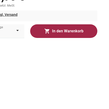
esetzl. MwSt.
gl. Versand
ge
In den Warenkorb