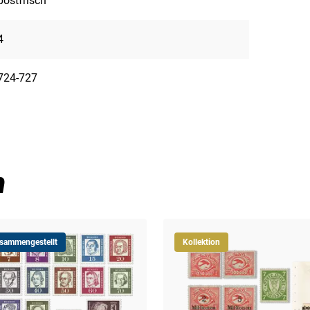
postfrisch
4
724-727
n
usammengestellt
Kollektion