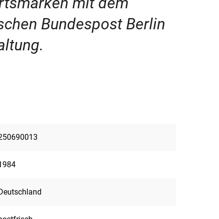
hrtsmarken mit dem
schen Bundespost Berlin
altung.
250690013
1984
Deutschland