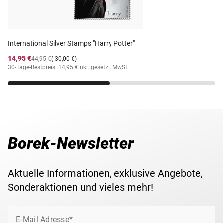
Anzahl Werte
2
Michel-Nr.
516-517
International Silver Stamps "Harry Potter"
14,95 €
44,95 €
(-30,00 €)
30-Tage-Bestpreis: 14,95 €
inkl. gesetzl. MwSt.
Borek-Newsletter
Aktuelle Informationen, exklusive Angebote,
Sonderaktionen und vieles mehr!
E-Mail Adresse*