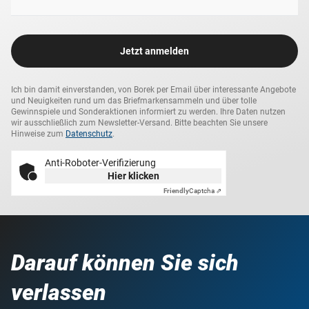
Jetzt anmelden
Ich bin damit einverstanden, von Borek per Email über interessante Angebote
und Neuigkeiten rund um das Briefmarkensammeln und über tolle
Gewinnspiele und Sonderaktionen informiert zu werden. Ihre Daten nutzen
wir ausschließlich zum Newsletter-Versand. Bitte beachten Sie unsere
Hinweise zum
Datenschutz
.
Anti-Roboter-Verifizierung
Hier klicken
Friendly
Captcha ⇗
Darauf können Sie sich
verlassen