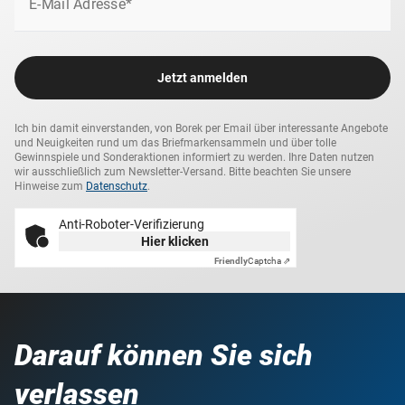
E-Mail Adresse*
Jetzt anmelden
Ich bin damit einverstanden, von Borek per Email über interessante Angebote
und Neuigkeiten rund um das Briefmarkensammeln und über tolle
Gewinnspiele und Sonderaktionen informiert zu werden. Ihre Daten nutzen
wir ausschließlich zum Newsletter-Versand. Bitte beachten Sie unsere
Hinweise zum
Datenschutz
.
Anti-Roboter-Verifizierung
Hier klicken
Friendly
Captcha ⇗
Darauf können Sie sich
verlassen