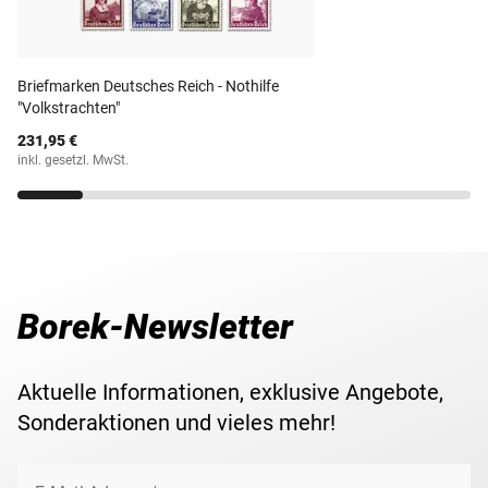
Anzahl Werte
8
Michel-Nr.
609-616
Briefmarken Deutsches Reich - Nothilfe
"Volkstrachten"
Lieferzeit
3-5 Werktage
231,95 €
inkl. gesetzl. MwSt.
Borek-Newsletter
Aktuelle Informationen, exklusive Angebote,
Sonderaktionen und vieles mehr!