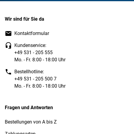
Wir sind für Sie da
Kontaktformular
Kundenservice:
+49 531 - 205 555
Mo. - Fr. 8:00 - 18:00 Uhr
Bestellhotline:
+49 531 - 205 500 7
Mo. - Fr. 8:00 - 18:00 Uhr
Alles das bekommen Sie für nur
14,95 €
(statt regulär
44,95 €
im Einzelverkauf).
Sie sparen sofort
30,00 €
!
Fragen und Antworten
Darüber hinaus erhalten Sie
gratis
das
Luxus-
Sammelalbum
im Wert von 29,90 € mit der 2. Lieferung.
Bestellungen von A bis Z
Es verleiht Ihrer Kollektion den ihr zustehenden
repräsentativen Rahmen.
Zahlungsarten