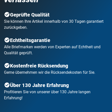
Sie Ihre Lieferung garantiert zurückgeben. Sie können Ihre
Kollektion auch jederzeit ohne Angabe von Gründen
unterbrechen oder ganz beenden.
Geprüfte Qualität
Sie können Ihre Artikel innerhalb von 30 Tagen garantiert
Bereits in der zweiten Sendung ist das
kostenlose Luxus-
zurückgeben.
Sammelalbum mit Goldprägung
enthalten, in dem Sie ihre
historische Sammlung repräsentativ aufbewahren können.
Echtheitsgarantie
Um diese Kollektion werden Sie alle
Alle Briefmarken werden von Experten auf Echtheit und
Geschichtsinteressierten beneiden!
Qualität geprüft.
Sichern Sie sich noch heute
Ihre exklusive Reise in die
deutsche Vergangenheit
, und erleben Sie Geschichte
Kostenfreie Rücksendung
hautnah!
Gerne übernehmen wir die Rücksendekosten für Sie.
Über 130 Jahre Erfahrung
Profitieren Sie von unserer über 130 Jahre langen
Erfahrung!