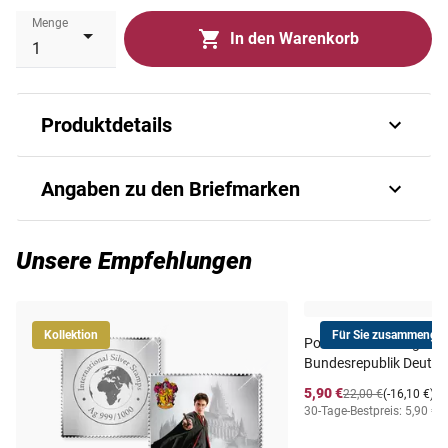
Menge
In den Warenkorb
Produktdetails
Sondermarken zur Landesausstellung
Angaben zu den Briefmarken
in Baden-Württemberg 1955
Art.-Nr.
109910018
Unsere Empfehlungen
Ausgabejahr
1955
Kollektion
Für Sie zusammengest
Postfrischer Jahrgang
Ausgabeland
Deutschland
Bundesrepublik Deutsc
5,90 €
22,00 €
(-16,10 €)
Prägequalität /
30-Tage-Bestpreis: 5,90 €
i
postfrisch
Erhaltung