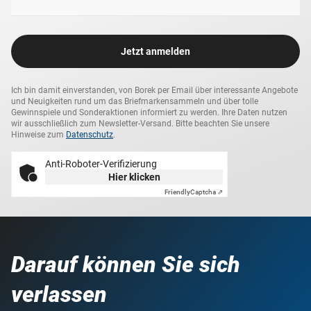
Jetzt anmelden
Ich bin damit einverstanden, von Borek per Email über interessante Angebote
und Neuigkeiten rund um das Briefmarkensammeln und über tolle
Gewinnspiele und Sonderaktionen informiert zu werden. Ihre Daten nutzen
wir ausschließlich zum Newsletter-Versand. Bitte beachten Sie unsere
Hinweise zum
Datenschutz
.
Anti-Roboter-Verifizierung
Hier klicken
Friendly
Captcha ⇗
Darauf können Sie sich
verlassen