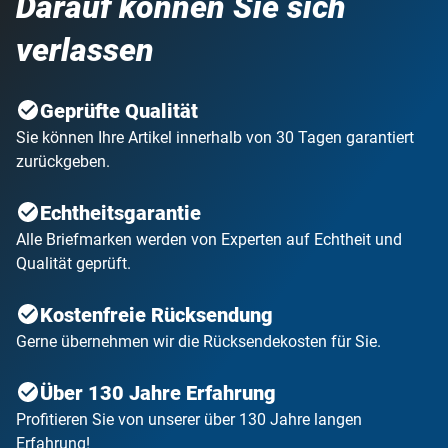
Darauf können Sie sich
Sie erhalten jede Lieferung
völlig unverbindlich
für 14
Tage zur Ansicht. Innerhalb dieser Zeit können Sie sie
verlassen
garantiert zurückgeben. Zudem können Sie Ihre Kollektion
jederzeit ohne Fristen oder Angabe von Gründen
Geprüfte Qualität
unterbrechen bzw. auch ganz beenden. Postkarte oder
kurzer Anruf genügt.
Sie können Ihre Artikel innerhalb von 30 Tagen garantiert
zurückgeben.
Echtheitsgarantie
Alle Briefmarken werden von Experten auf Echtheit und
Qualität geprüft.
Kostenfreie Rücksendung
Gerne übernehmen wir die Rücksendekosten für Sie.
Über 130 Jahre Erfahrung
Profitieren Sie von unserer über 130 Jahre langen
Erfahrung!