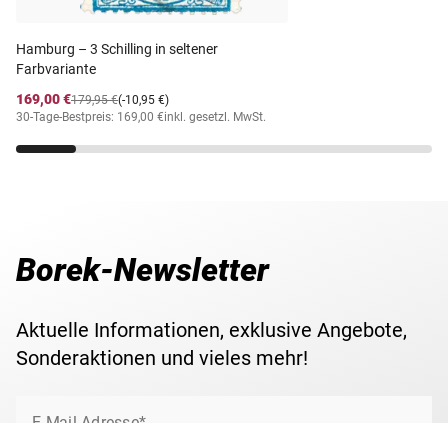
Lieferzeit
3-5 Werktage
Hamburg – 3 Schilling in seltener
Farbvariante
169,00 €
179,95 €
(-10,95 €)
30-Tage-Bestpreis: 169,00 €
inkl. gesetzl. MwSt.
Borek-Newsletter
Aktuelle Informationen, exklusive Angebote,
Sonderaktionen und vieles mehr!
E-Mail Adresse*