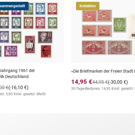
usammengestellt
Kollektion
 Jahrgang 1961 der
»Die Briefmarken der Freien Stadt
ik Deutschland
14,95 €
44,95 €
(-30,00 €)
00 €
(-16,10 €)
30-Tage-Bestpreis: 14,95 €
inkl. gesetzl
is: 5,90 €
inkl. gesetzl. MwSt.