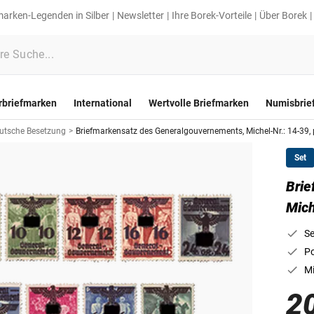
marken-Legenden in Silber
Newsletter
Ihre Borek-Vorteile
Über Borek
rbriefmarken
International
Wertvolle Briefmarken
Numisbrie
utsche Besetzung
>
Briefmarkensatz des Generalgouvernements, Michel-Nr.: 14-39, 
Set
Brie
Mich
Se
Po
Mi
2