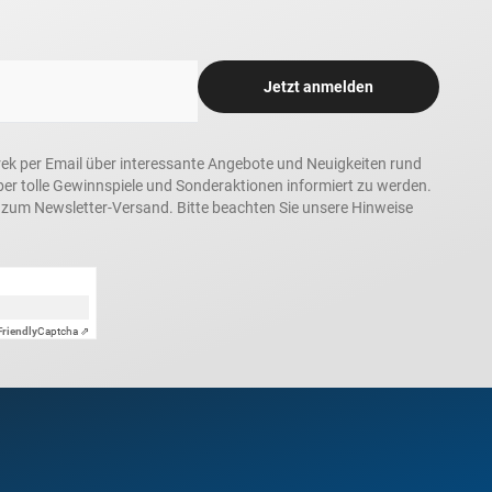
Jetzt anmelden
rek per Email über interessante Angebote und Neuigkeiten rund
 tolle Gewinnspiele und Sonderaktionen informiert zu werden.
h zum Newsletter-Versand. Bitte beachten Sie unsere Hinweise
Friendly
Captcha ⇗