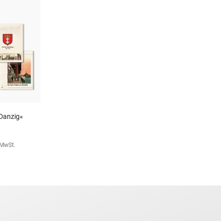
 Danzig«
. MwSt.