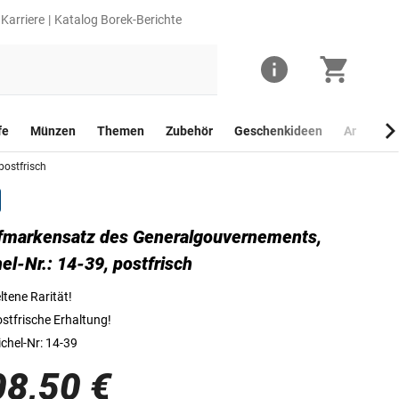
Karriere
Katalog Borek-Berichte
fe
Münzen
Themen
Zubehör
Geschenkideen
Anlagego
postfrisch
fmarkensatz des Generalgouvernements,
Briefmarkensatz des Generalgouvernements
el-Nr.: 14-39, postfrisch
ltene Rarität!
stfrische Erhaltung!
chel-Nr: 14-39
08,50 €