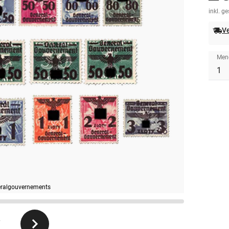
inkl. g
Ve
Men
eralgouvernements
7