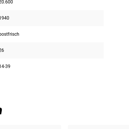
20.600
1940
postfrisch
26
14-39
n