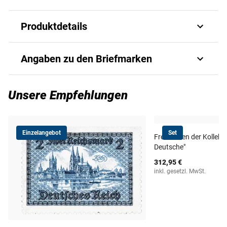
Produktdetails
Die Reichspräsidenten der Weimarer
Angaben zu den Briefmarken
Republik in einer Briefmarkenserie
Briefmarkenserie mit den Porträts von Friedrich Ebert und
Art.-Nr.
545560013
Unsere Empfehlungen
Paul von Hindenburg. Der Briefmarkensatz mit den
Nennwerten vom 3 bis 80 Pfennig erschien am 1.
Ausgabejahr
1928
September 1928. Sie erhalten diesen Briefmarkensatz in
Einzelangebot
Set
postfrischer Luxus-Erhaltung mit offziellem Foto-Attest.
Freimarken der Kollekt
Ausgabeland
Deutsches Reich
Deutsche"
312,95 €
inkl. gesetzl. MwSt.
Anzahl Werte
13
Michel-Nr.
410-422