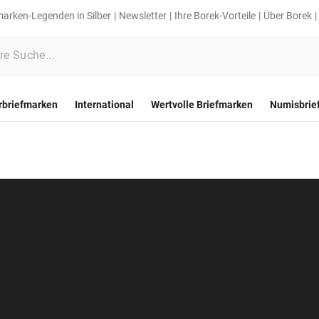
marken-Legenden in Silber
Newsletter
Ihre Borek-Vorteile
Über Borek
rbriefmarken
International
Wertvolle Briefmarken
Numisbrie