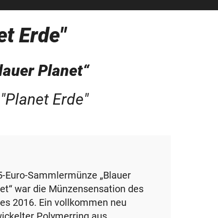
t Erde"
auer Planet“
"Planet Erde"
5-Euro-Sammlermünze „Blauer
et“ war die Münzensensation des
es 2016. Ein vollkommen neu
ickelter Polymerring aus