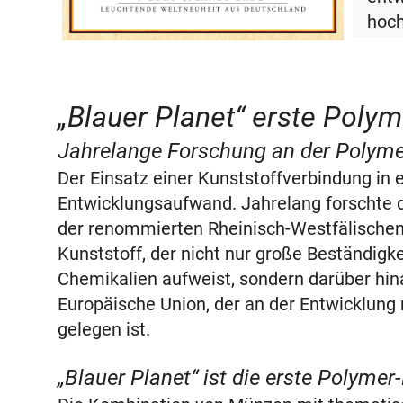
hoc
Kuns
Rond
beso
„Blauer Planet“ erste Poly
Samm
beg
Jahrelange Forschung an der Polym
Glei
Der Einsatz einer Kunststoffverbindung in 
ein 
Entwicklungsaufwand. Jahrelang forschte 
Die 
der renommierten Rheinisch-Westfälische
Aufl
Kunststoff, der nicht nur große Beständigk
Numi
Chemikalien aufweist, sondern darüber hin
Europäische Union, der an der Entwicklun
gelegen ist.
„Blauer Planet“ ist die erste Polyme