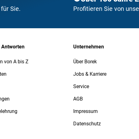
ür Sie.
Profitieren Sie von uns
 Antworten
Unternehmen
n von A bis Z
Über Borek
ten
Jobs & Karriere
Service
ngen
AGB
elehrung
Impressum
Datenschutz