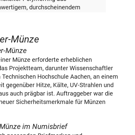
hwertigem, durchscheinendem
tstoff wurde zwischen die Bimetall-
en der Münze eingearbeitet. Der
ndere optische Effekt hat die
mer-Münze
lermünze „Blauer Planet“ zu einem
ehrten Sammlerstück gemacht.
er-Münze
chzeitig gilt die Polymer-Münze als
einer Münze erforderte erheblichen
Meilenstein der Fälschungssicherheit.
das Projektteam, darunter Wissenschaftler
Polymer-Münze ist in limitierter
n Technischen Hochschule Aachen, an einem
age bei Richard Borek in einem
eit gegenüber Hitze, Kälte, UV-Strahlen und
sbrief erhältlich.
aus auch prägbar ist. Auftraggeber war die
g neuer Sicherheitsmerkmale für Münzen
r-Münze im Numisbrief