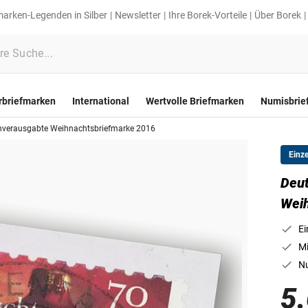
marken-Legenden in Silber
Newsletter
Ihre Borek-Vorteile
Über Borek
rbriefmarken
International
Wertvolle Briefmarken
Numisbrie
nverausgabte Weihnachtsbriefmarke 2016
Einz
Deut
Weih
Ei
Mi
Nu
5