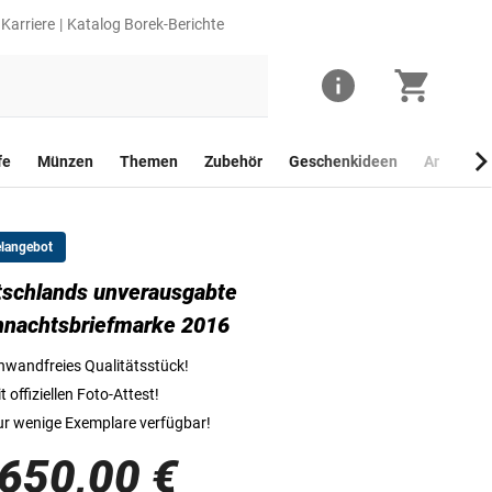
Karriere
Katalog Borek-Berichte
fe
Münzen
Themen
Zubehör
Geschenkideen
Anlagego
elangebot
schlands unverausgabte
nachtsbriefmarke 2016
nwandfreies Qualitätsstück!
t offiziellen Foto-Attest!
r wenige Exemplare verfügbar!
.650,00 €