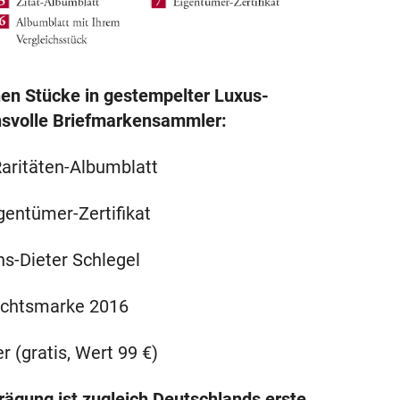
enen Stücke in gestempelter Luxus-
chsvolle Briefmarkensammler:
Raritäten-Albumblatt
gentümer-Zertifikat
ns-Dieter Schlegel
nachtsmarke 2016
 (gratis, Wert 99 €)
ägung ist zugleich Deutschlands erste