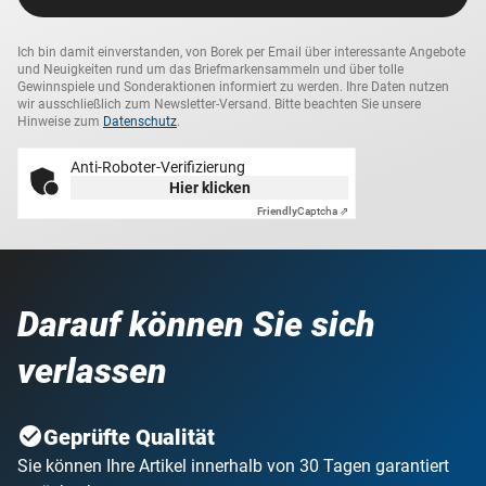
Ich bin damit einverstanden, von Borek per Email über interessante Angebote
und Neuigkeiten rund um das Briefmarkensammeln und über tolle
Gewinnspiele und Sonderaktionen informiert zu werden. Ihre Daten nutzen
wir ausschließlich zum Newsletter-Versand. Bitte beachten Sie unsere
Hinweise zum
Datenschutz
.
Anti-Roboter-Verifizierung
Hier klicken
Friendly
Captcha ⇗
Darauf können Sie sich
verlassen
Geprüfte Qualität
Sie können Ihre Artikel innerhalb von 30 Tagen garantiert