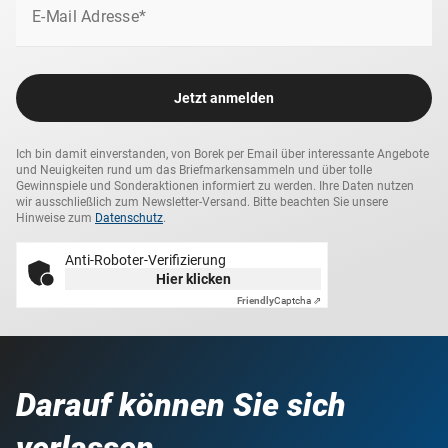
E-Mail Adresse*
Jetzt anmelden
Ich bin damit einverstanden, von Borek per Email über interessante Angebote
und Neuigkeiten rund um das Briefmarkensammeln und über tolle
Gewinnspiele und Sonderaktionen informiert zu werden. Ihre Daten nutzen
wir ausschließlich zum Newsletter-Versand. Bitte beachten Sie unsere
Hinweise zum
Datenschutz
.
Anti-Roboter-Verifizierung
Hier klicken
Friendly
Captcha ⇗
Darauf können Sie sich