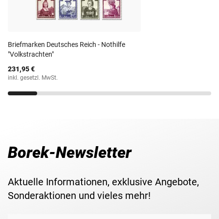
Prägequalität /
Postfrische Luxus-
Staatsdruckerei Wien gedruckt. Mit einem Nennwert von 1
Erhaltung
Erhaltung
Reichsmark gehört diese Ausgabe zu den höherwertigen
Briefmarken des Drittes Reiches und beinhaltet zudem
Anzahl Werte
25
Briefmarken Deutsches Reich - Nothilfe
keinen Aufschlagswert wie normalerweise üblich.
"Volkstrachten"
231,95 €
inkl. gesetzl. MwSt.
Borek-Newsletter
Aktuelle Informationen, exklusive Angebote,
Sonderaktionen und vieles mehr!