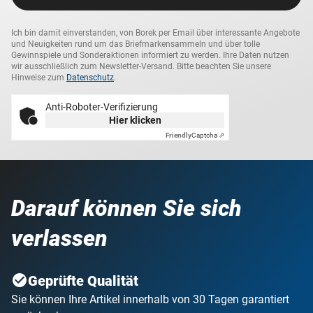
Ich bin damit einverstanden, von Borek per Email über interessante Angebote
und Neuigkeiten rund um das Briefmarkensammeln und über tolle
Gewinnspiele und Sonderaktionen informiert zu werden. Ihre Daten nutzen
wir ausschließlich zum Newsletter-Versand. Bitte beachten Sie unsere
Hinweise zum
Datenschutz
.
Anti-Roboter-Verifizierung
Hier klicken
Friendly
Captcha ⇗
Darauf können Sie sich
verlassen
Geprüfte Qualität
Sie können Ihre Artikel innerhalb von 30 Tagen garantiert