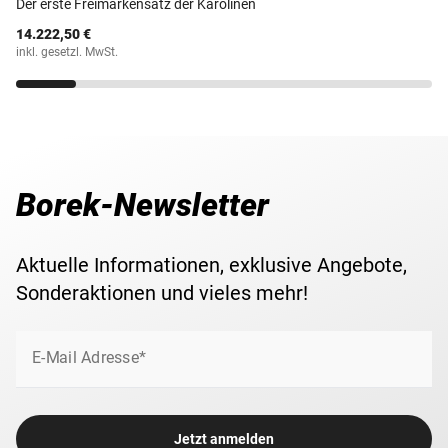
Der erste Freimarkensatz der Karolinen
2012 feierte Großbritannien das 175. Thronjubiläum von
14.222,50 €
Königin Victoria.
inkl. gesetzl. MwSt.
Zögern Sie deshalb nicht: Bestellen Sie jetzt zum
einmaligen Aktionspreis Ihr persönliches Exemplar dieser
Rarität – exklusiv und repräsentativ im Acrylblock
ausgestellt!
Borek-Newsletter
Aktuelle Informationen, exklusive Angebote,
Sonderaktionen und vieles mehr!
E-Mail Adresse*
Jetzt anmelden