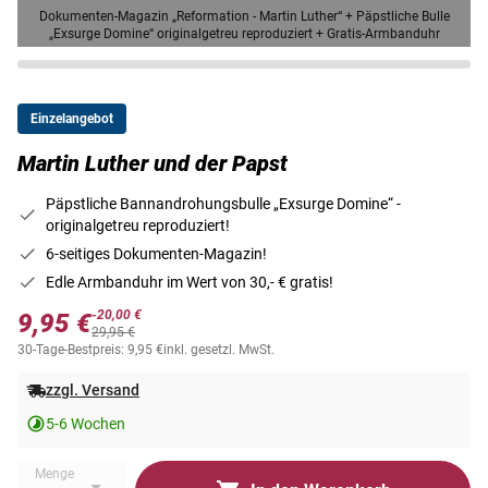
Dokumenten-Magazin „Reformation - Martin Luther“ + Päpstliche Bulle
„Exsurge Domine“ originalgetreu reproduziert + Gratis-Armbanduhr
Einzelangebot
Martin Luther und der Papst
Päpstliche Bannandrohungsbulle „Exsurge Domine“ -
originalgetreu reproduziert!
6-seitiges Dokumenten-Magazin!
Edle Armbanduhr im Wert von 30,- € gratis!
-20,00 €
9,95 €
29,95 €
30-Tage-Bestpreis: 9,95 €
inkl. gesetzl. MwSt.
zzgl. Versand
5-6 Wochen
Menge