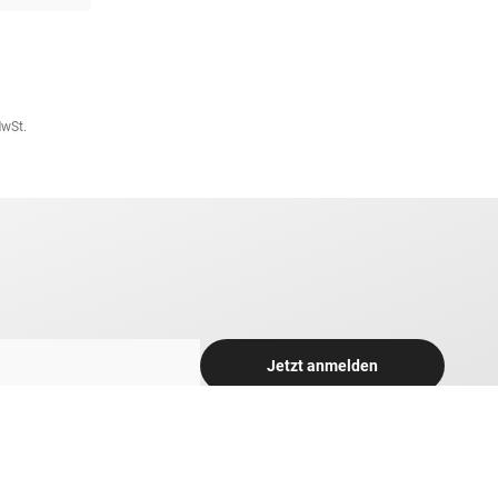
MwSt.
Jetzt anmelden
rek per Email über interessante Angebote und Neuigkeiten rund
 tolle Gewinnspiele und Sonderaktionen informiert zu werden.
h zum Newsletter-Versand. Bitte beachten Sie unsere Hinweise