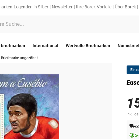
marken-Legenden in Silber
Newsletter
Ihre Borek-Vorteile
Über Borek
rbriefmarken
International
Wertvolle Briefmarken
Numisbrie
 Briefmarke ungezähnt
Einz
Euse
1
inkl. g
zz
5