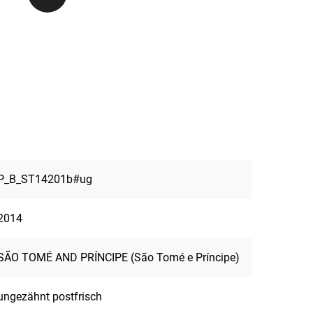
P_B_ST14201b#ug
2014
SÃO TOMÉ AND PRÍNCIPE (São Tomé e Príncipe)
ungezähnt postfrisch