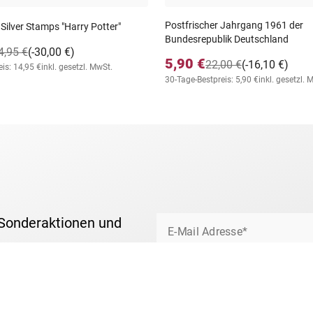
Postfrischer Jahrgang 1961 der
 Silver Stamps "Harry Potter"
Bundesrepublik Deutschland
4,95 €
(-30,00 €)
5,90 €
22,00 €
(-16,10 €)
is: 14,95 €
inkl. gesetzl. MwSt.
30-Tage-Bestpreis: 5,90 €
inkl. gesetzl. 
 Sonderaktionen und
E-Mail Adresse*
Ich bin damit einverstanden, von Bo
um das Briefmarkensammeln und über
Ihre Daten nutzen wir ausschließlic