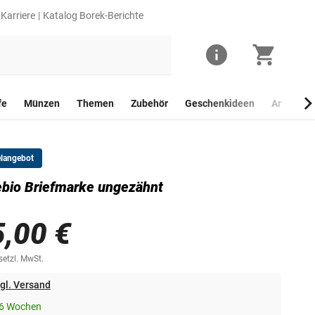
Karriere
Katalog Borek-Berichte
fe
Münzen
Themen
Zubehör
Geschenkideen
Anlagego
elangebot
bio Briefmarke ungezähnt
5,00 €
esetzl. MwSt.
gl. Versand
-6 Wochen