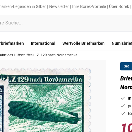
marken-Legenden in Silber
Newsletter
Ihre Borek-Vorteile
Über Borek
rbriefmarken
International
Wertvolle Briefmarken
Numisbrie
ahrt des Luftschiffes L. Z. 129 nach Nordamerika
Set
Brie
Nor
In
po
Ex
1