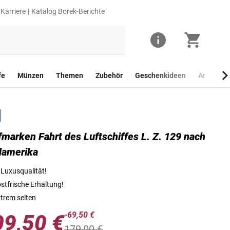
Karriere
Katalog Borek-Berichte
fe
Münzen
Themen
Zubehör
Geschenkideen
Anlagego
fmarken Fahrt des Luftschiffes L. Z. 129 nach
Die Briefmarke mit dem Wert 50 Pfennig
damerika
 Luxusqualität!
stfrische Erhaltung!
trem selten
-69,50 €
09,50 €
179,00 €