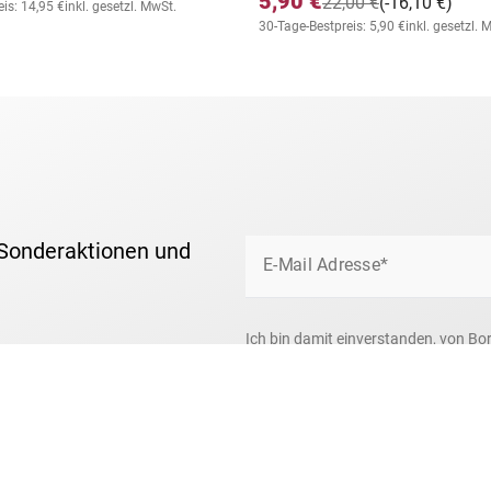
5,90 €
22,00 €
(-16,10 €)
is: 14,95 €
inkl. gesetzl. MwSt.
30-Tage-Bestpreis: 5,90 €
inkl. gesetzl. 
 Sonderaktionen und
E-Mail Adresse*
Ich bin damit einverstanden, von Bo
um das Briefmarkensammeln und über
Ihre Daten nutzen wir ausschließlic
zum
Datenschutz
.
Anti-Roboter-Verifizierung
Hier klicken