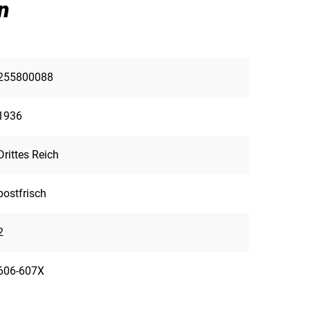
n
255800088
1936
Drittes Reich
postfrisch
2
606-607X