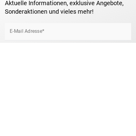
Aktuelle Informationen, exklusive Angebote,
Sonderaktionen und vieles mehr!
E-Mail Adresse*
Jetzt anmelden
Ich bin damit einverstanden, von Borek per Email über interessante Angebote
und Neuigkeiten rund um das Briefmarkensammeln und über tolle
Gewinnspiele und Sonderaktionen informiert zu werden. Ihre Daten nutzen
wir ausschließlich zum Newsletter-Versand. Bitte beachten Sie unsere
Hinweise zum
Datenschutz
.
Anti-Roboter-Verifizierung
Hier klicken
Friendly
Captcha ⇗