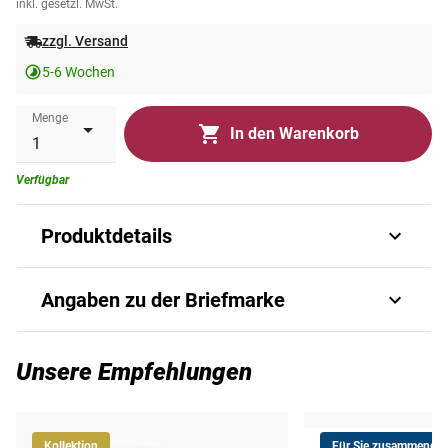
inkl. gesetzl. MwSt.
zzgl. Versand
5-6 Wochen
Menge
In den Warenkorb
Verfügbar
Produktdetails
famous sportsmen sheetlettable tennis football beckham
Angaben zu der Briefmarke
tennis fish cycling armstrong basketball duncan wrestling
etc 6v x 450 gb5310a 2046 2051 3140 3145
Art.-Nr.
P_B_GB5310a#ug
Unsere Empfehlungen
Ausgabejahr
2005
Kollektion
Für Sie zusammengest