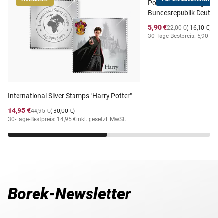
Postfrischer Jahrgang
GUINEA-BISSAU (Guiné-
Ausgabeland
Bundesrepublik Deutsc
Bissau)
5,90 €
22,00 €
(-16,10 €)
Prägequalität /
30-Tage-Bestpreis: 5,90 €
i
ungezähnt postfrisch
Erhaltung
Lieferzeit
5-6 Wochen
International Silver Stamps "Harry Potter"
14,95 €
44,95 €
(-30,00 €)
30-Tage-Bestpreis: 14,95 €
inkl. gesetzl. MwSt.
Borek-Newsletter