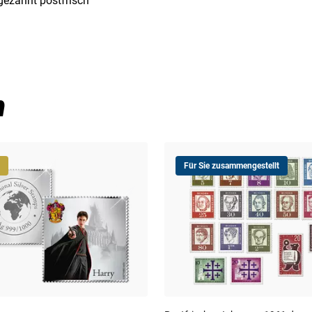
gezähnt postfrisch
n
Für Sie zusammengestellt