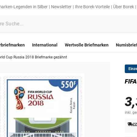
marken-Legenden in Silber
Newsletter
Ihre Borek-Vorteile
Über Borek
rbriefmarken
International
Wertvolle Briefmarken
Numisbrie
rld Cup Russia 2018 Briefmarke gezähnt
Einz
FIFA
3,
inkl. g
zz