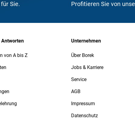
ür Sie.
Profitieren Sie von uns
 Antworten
Unternehmen
n von A bis Z
Über Borek
ten
Jobs & Karriere
Service
ngen
AGB
elehrung
Impressum
Datenschutz