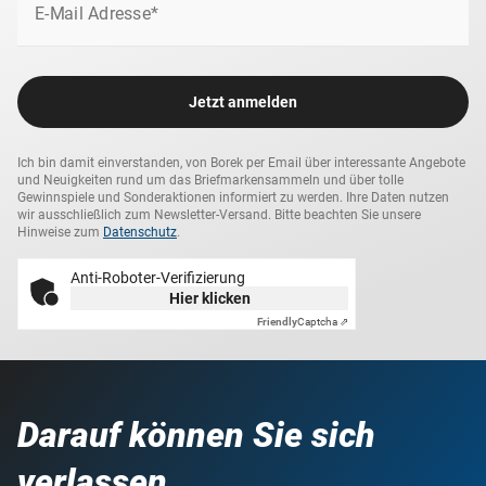
E-Mail Adresse*
Jetzt anmelden
Ich bin damit einverstanden, von Borek per Email über interessante Angebote
und Neuigkeiten rund um das Briefmarkensammeln und über tolle
Gewinnspiele und Sonderaktionen informiert zu werden. Ihre Daten nutzen
wir ausschließlich zum Newsletter-Versand. Bitte beachten Sie unsere
Hinweise zum
Datenschutz
.
Anti-Roboter-Verifizierung
Hier klicken
Friendly
Captcha ⇗
Darauf können Sie sich
verlassen