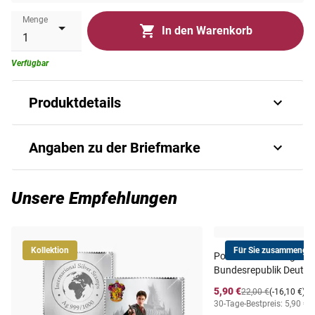
Menge
In den Warenkorb
Verfügbar
Produktdetails
Football 2012
Angaben zu der Briefmarke
Art.-Nr.
P_B_SLM13122b#ug
Unsere Empfehlungen
Ausgabejahr
2013
Kollektion
Für Sie zusammengest
Postfrischer Jahrgang
Ausgabeland
SOLOMON ISLANDS
Bundesrepublik Deutsc
5,90 €
22,00 €
(-16,10 €)
Prägequalität /
30-Tage-Bestpreis: 5,90 €
i
ungezähnt postfrisch