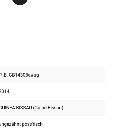
P_B_GB14308a#ug
2014
GUINEA-BISSAU (Guiné-Bissau)
ungezähnt postfrisch