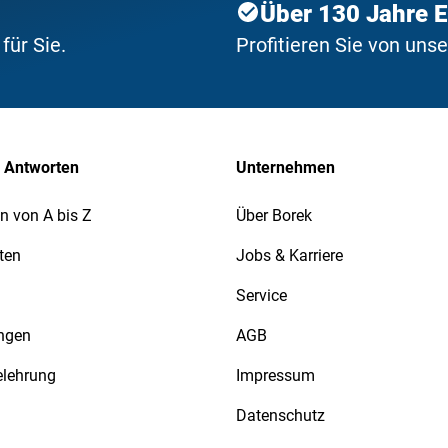
Über 130 Jahre 
ür Sie.
Profitieren Sie von uns
 Antworten
Unternehmen
n von A bis Z
Über Borek
ten
Jobs & Karriere
Service
ngen
AGB
elehrung
Impressum
Datenschutz