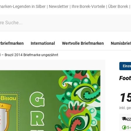
marken-Legenden in Silber
Newsletter
Ihre Borek-Vorteile
Über Borek
rbriefmarken
International
Wertvolle Briefmarken
Numisbrie
l – Brazil 2014 Briefmarke ungezähnt
Einz
Foot
1
inkl. g
zz
5