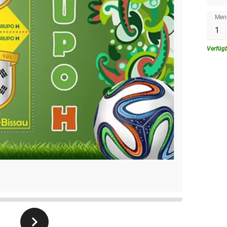
Men
Verfüg