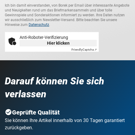
Ich bin damit einverstanden, von Borek per Email über interessante Angebote
und Neuigkeiten rund um das Briefmarkensammeln und über tolle
Gewinnspiele und Sonderaktionen informiert zu werden. Ihre Daten nutzen
wir ausschließlich zum Newsletter-Versand. Bitte beachten Sie unsere
Hinweise zum
Datenschutz
.
Anti-Roboter-Verifizierung
Hier klicken
Friendly
Captcha ⇗
Darauf können Sie sich
verlassen
Geprüfte Qualität
Sie können Ihre Artikel innerhalb von 30 Tagen garantiert
zurückgeben.