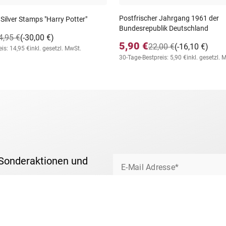
Postfrischer Jahrgang 1961 der
 Silver Stamps "Harry Potter"
Bundesrepublik Deutschland
4,95 €
(-30,00 €)
5,90 €
22,00 €
(-16,10 €)
is: 14,95 €
inkl. gesetzl. MwSt.
30-Tage-Bestpreis: 5,90 €
inkl. gesetzl. 
 Sonderaktionen und
E-Mail Adresse*
Ich bin damit einverstanden, von Bo
um das Briefmarkensammeln und über
Ihre Daten nutzen wir ausschließlic