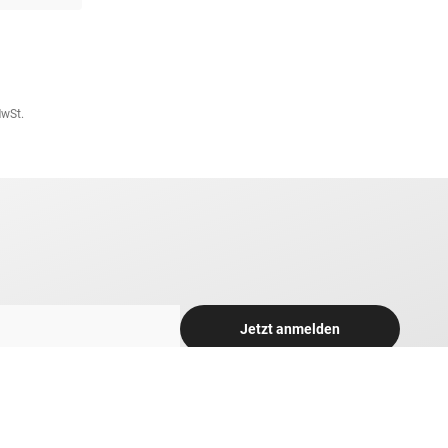
MwSt.
Jetzt anmelden
rek per Email über interessante Angebote und Neuigkeiten rund
 tolle Gewinnspiele und Sonderaktionen informiert zu werden.
h zum Newsletter-Versand. Bitte beachten Sie unsere Hinweise