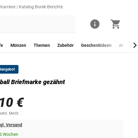
Karriere
Katalog Borek-Berichte
fe
Münzen
Themen
Zubehör
Geschenkideen
Anlagego
elangebot
ball Briefmarke gezähnt
10 €
esetzl. MwSt.
gl. Versand
-6 Wochen