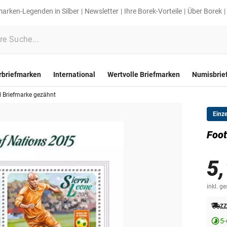
marken-Legenden in Silber
Newsletter
Ihre Borek-Vorteile
Über Borek
rbriefmarken
International
Wertvolle Briefmarken
Numisbrie
l Briefmarke gezähnt
Einz
Foot
5,
inkl. g
zz
5