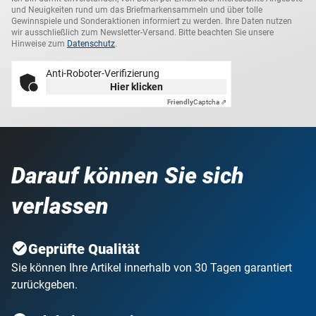
und Neuigkeiten rund um das Briefmarkensammeln und über tolle
Gewinnspiele und Sonderaktionen informiert zu werden. Ihre Daten nutzen
wir ausschließlich zum Newsletter-Versand. Bitte beachten Sie unsere
Hinweise zum
Datenschutz
.
Anti-Roboter-Verifizierung
Hier klicken
Friendly
Captcha ⇗
Darauf können Sie sich
verlassen
Geprüfte Qualität
Sie können Ihre Artikel innerhalb von 30 Tagen garantiert
zurückgeben.