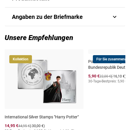
Football [6v 3600 F]
Angaben zu der Briefmarke
Art.-Nr.
P_B_TG2401065a#ug
Unsere Empfehlungen
Ausgabejahr
2024
Kollektion
Für Sie zusammengest
Postfrischer Jahrgang
Ausgabeland
TOGO
Bundesrepublik Deutsc
5,90 €
22,00 €
(-16,10 €)
Prägequalität /
30-Tage-Bestpreis: 5,90 €
i
ungezähnt postfrisch
Erhaltung
Lieferzeit
5-6 Wochen
International Silver Stamps "Harry Potter"
14,95 €
44,95 €
(-30,00 €)