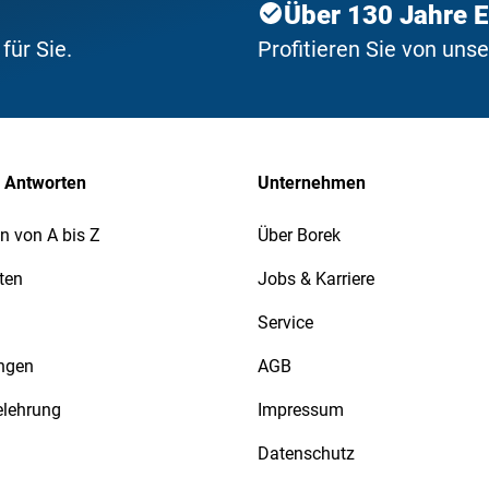
Über 130 Jahre 
ür Sie.
Profitieren Sie von uns
 Antworten
Unternehmen
n von A bis Z
Über Borek
ten
Jobs & Karriere
Service
ngen
AGB
elehrung
Impressum
Datenschutz