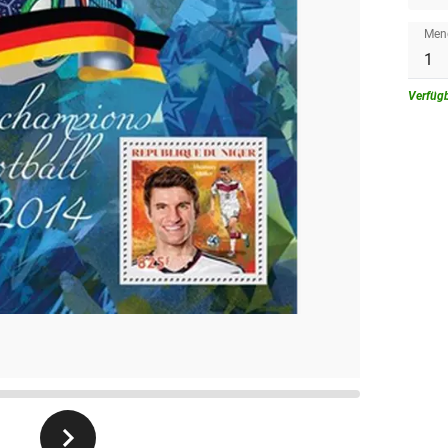
Men
Verfüg