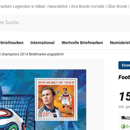
marken-Legenden in Silber
Newsletter
Ihre Borek-Vorteile
Über Borek
rbriefmarken
International
Wertvolle Briefmarken
Numisbrie
l champions 2014 Briefmarke ungezähnt
Einz
Foot
1
inkl. g
zz
5