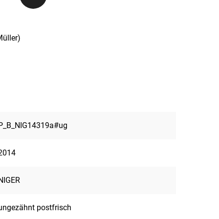
üller)
P_B_NIG14319a#ug
2014
NIGER
ungezähnt postfrisch