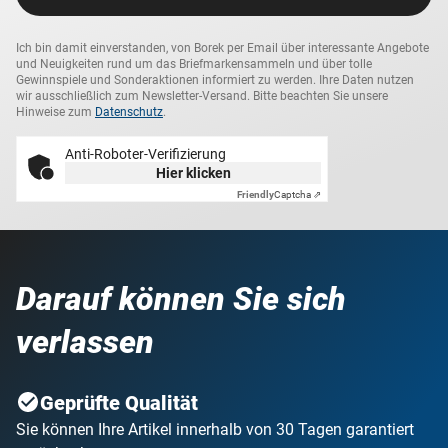
Ich bin damit einverstanden, von Borek per Email über interessante Angebote
und Neuigkeiten rund um das Briefmarkensammeln und über tolle
Gewinnspiele und Sonderaktionen informiert zu werden. Ihre Daten nutzen
wir ausschließlich zum Newsletter-Versand. Bitte beachten Sie unsere
Hinweise zum
Datenschutz
.
Anti-Roboter-Verifizierung
Hier klicken
Friendly
Captcha ⇗
Darauf können Sie sich
verlassen
Geprüfte Qualität
Sie können Ihre Artikel innerhalb von 30 Tagen garantiert