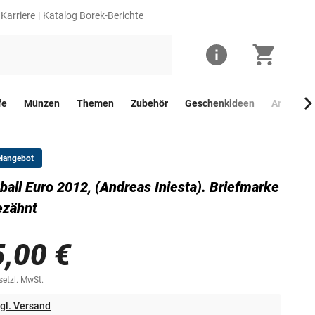
Karriere
Katalog Borek-Berichte
fe
Münzen
Themen
Zubehör
Geschenkideen
Anlagego
elangebot
ball Euro 2012, (Andreas Iniesta). Briefmarke
ezähnt
5,00 €
esetzl. MwSt.
gl. Versand