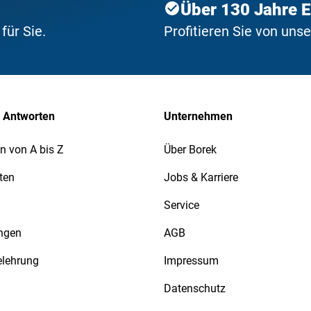
Über 130 Jahre 
ür Sie.
Profitieren Sie von uns
 Antworten
Unternehmen
n von A bis Z
Über Borek
ten
Jobs & Karriere
Service
ngen
AGB
elehrung
Impressum
Datenschutz