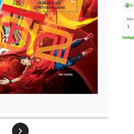
5
Men
Verfüg