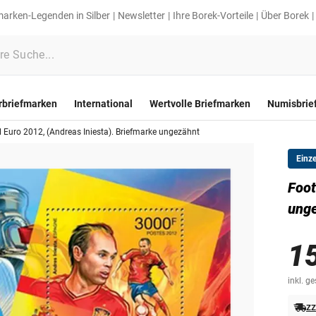
marken-Legenden in Silber
Newsletter
Ihre Borek-Vorteile
Über Borek
rbriefmarken
International
Wertvolle Briefmarken
Numisbrie
l Euro 2012, (Andreas Iniesta). Briefmarke ungezähnt
Einz
Foot
ung
1
inkl. g
zz