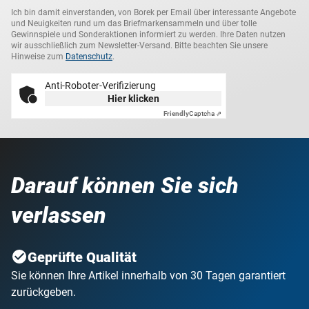
Ich bin damit einverstanden, von Borek per Email über interessante Angebote
und Neuigkeiten rund um das Briefmarkensammeln und über tolle
Gewinnspiele und Sonderaktionen informiert zu werden. Ihre Daten nutzen
wir ausschließlich zum Newsletter-Versand. Bitte beachten Sie unsere
Hinweise zum
Datenschutz
.
Anti-Roboter-Verifizierung
Hier klicken
Friendly
Captcha ⇗
Darauf können Sie sich
verlassen
Geprüfte Qualität
Sie können Ihre Artikel innerhalb von 30 Tagen garantiert
zurückgeben.