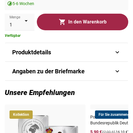
5-6 Wochen
Menge
In den Warenkorb
Verfügbar
Produktdetails
football germany 2006 s s 4000 gb5p05b gold 248 2975
Angaben zu der Briefmarke
bl 496
Art.-Nr.
P_B_GB5p05b-gold#g
Unsere Empfehlungen
Ausgabejahr
2005
Kollektion
Für Sie zusammengest
Postfrischer Jahrgang
GUINEA-BISSAU (Guiné-
Ausgabeland
Bundesrepublik Deutsc
Bissau)
5,90 €
22,00 €
(-16,10 €)