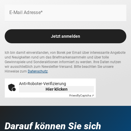
E-Mail Adresse*
Jetzt anmelden
Ich bin damit einverstanden, von Borek per Email über interessante Angebote
und Neuigkeiten rund um das Briefmarkensammeln und über tolle
Gewinnspiele und Sonderaktionen informiert zu werden. Ihre Daten nutzen
wir ausschließlich zum Newsletter-Versand. Bitte beachten Sie unsere
Hinweise zum
Datenschutz
.
Anti-Roboter-Verifizierung
Hier klicken
Friendly
Captcha ⇗
Darauf können Sie sich